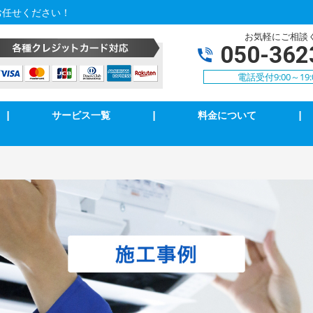
お任せください！
お気軽にご相談
050-362
電話受付9:00～19:
|
サービス一覧
|
料金について
|
アコンクリーニング
エアコン修理・取付
明の修理・取付
コンセント修理・取付
相３線式切替工事
換気扇等修理・取付
犯カメラ
家庭用EV充電工事