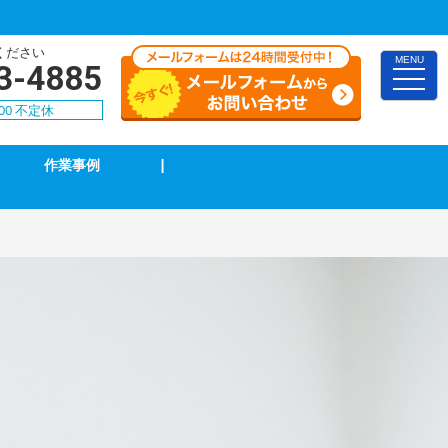
ください
MENU
3-4885
toggle
naviga
00 不定休
作業事例
|
TVアンテナ修理・取付
スイッチ修理・取付
漏電調査・修理
4k・8k受信工事