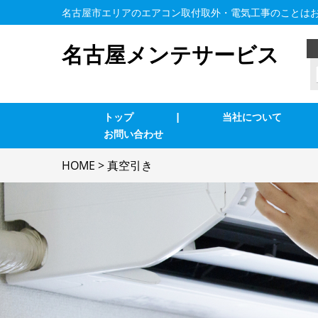
名古屋市エリアのエアコン取付取外・電気工事のことは
名古屋メンテサービス
トップ
|
当社について
お問い合わせ
業務用エアコン交換・取付・修理
エ
HOME
>
真空引き
インターホン修理・取付
照
ブレーカー修理・取付
単
LAN、電気配線工事
防