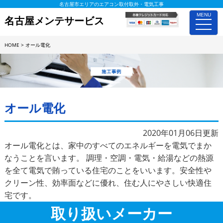
名古屋市エリアのエアコン取付取外・電気工事
MENU
名古屋メンテサービス
toggle
naviga
HOME
>
オール電化
施工事例詳細
オール電化
2020年01月06日更新
オール電化とは、家中のすべてのエネルギーを電気でまか
なうことを言います。 調理・空調・電気・給湯などの熱源
を全て電気で賄っている住宅のことをいいます。安全性や
クリーン性、効率面などに優れ、住む人にやさしい快適住
宅です。
取り扱いメーカー