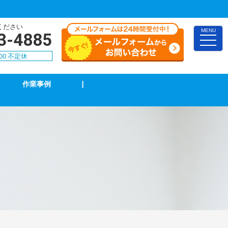
ください
MENU
3-4885
toggle
naviga
00 不定休
作業事例
|
TVアンテナ修理・取付
スイッチ修理・取付
漏電調査・修理
4k・8k受信工事