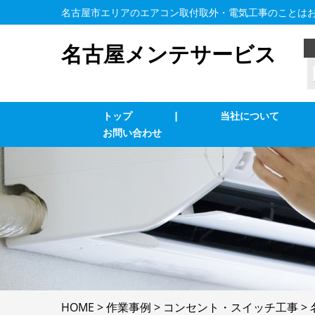
名古屋市エリアのエアコン取付取外・電気工事のことは
名古屋メンテサービス
トップ
|
当社について
お問い合わせ
業務用エアコン交換・取付・修理
エ
インターホン修理・取付
照
ブレーカー修理・取付
単
LAN、電気配線工事
防
HOME
>
作業事例
>
コンセント・スイッチ工事
>