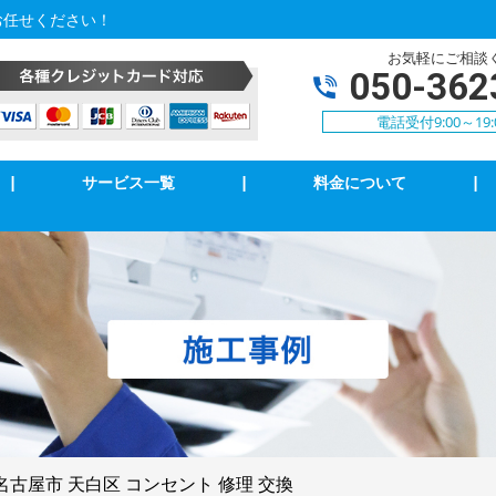
お任せください！
お気軽にご相談
050-362
電話受付9:00～19:
|
サービス一覧
|
料金について
|
アコンクリーニング
エアコン修理・取付
明の修理・取付
コンセント修理・取付
相３線式切替工事
換気扇等修理・取付
犯カメラ
家庭用EV充電工事
名古屋市 天白区 コンセント 修理 交換