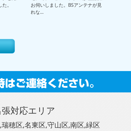
した。
お伺いしました。BSアンテナが見
れな...
出張対応エリア
瑞穂区,名東区,守山区,南区,緑区