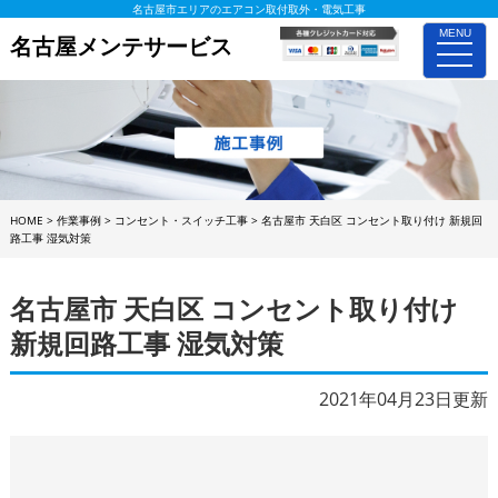
名古屋市エリアのエアコン取付取外・電気工事
MENU
名古屋メンテサービス
toggle
naviga
HOME
>
作業事例
>
コンセント・スイッチ工事
>
名古屋市 天白区 コンセント取り付け 新規回
路工事 湿気対策
名古屋市 天白区 コンセント取り付け
新規回路工事 湿気対策
2021年04月23日更新