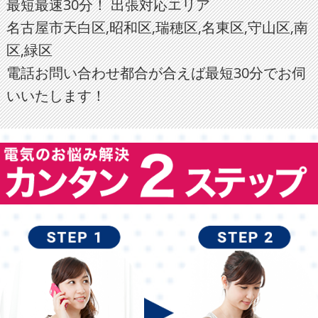
最短最速30分！ 出張対応エリア
名古屋市天白区,昭和区,瑞穂区,名東区,守山区,南
区,緑区
電話お問い合わせ都合が合えば最短30分でお伺
いいたします！