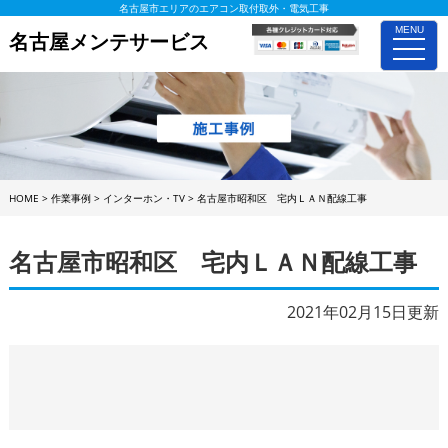
名古屋市エリアのエアコン取付取外・電気工事
MENU
名古屋メンテサービス
toggle
naviga
HOME
>
作業事例
>
インターホン・TV
>
名古屋市昭和区 宅内ＬＡＮ配線工事
名古屋市昭和区 宅内ＬＡＮ配線工事
2021年02月15日更新