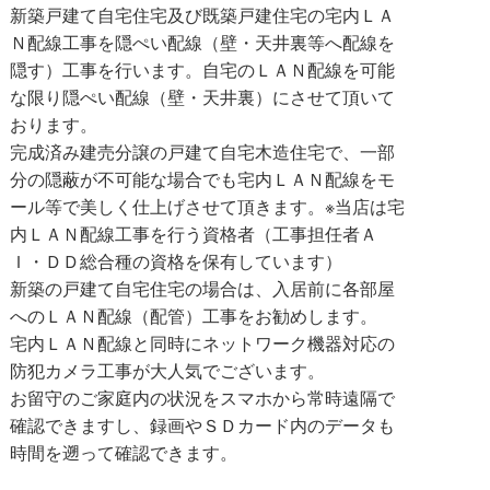
新築戸建て自宅住宅及び既築戸建住宅の宅内ＬＡ
Ｎ配線工事を隠ぺい配線（壁・天井裏等へ配線を
隠す）工事を行います。自宅のＬＡＮ配線を可能
な限り隠ぺい配線（壁・天井裏）にさせて頂いて
おります。
完成済み建売分譲の戸建て自宅木造住宅で、一部
分の隠蔽が不可能な場合でも宅内ＬＡＮ配線をモ
ール等で美しく仕上げさせて頂きます。※当店は宅
内ＬＡＮ配線工事を行う資格者（工事担任者Ａ
Ｉ・ＤＤ総合種の資格を保有しています）
新築の戸建て自宅住宅の場合は、入居前に各部屋
へのＬＡＮ配線（配管）工事をお勧めします。
宅内ＬＡＮ配線と同時にネットワーク機器対応の
防犯カメラ工事が大人気でございます。
お留守のご家庭内の状況をスマホから常時遠隔で
確認できますし、録画やＳＤカード内のデータも
時間を遡って確認できます。