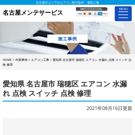
名古屋市エリアのエアコン取付取外・電気工事
MENU
名古屋メンテサービス
toggle
naviga
HOME
>
作業事例
>
エアコン工事
>
愛知県 名古屋市 瑞穂区 エアコン 水漏れ 点検 スイッチ 点
検 修理
愛知県 名古屋市 瑞穂区 エアコン 水漏
れ 点検 スイッチ 点検 修理
2021年08月16日更新