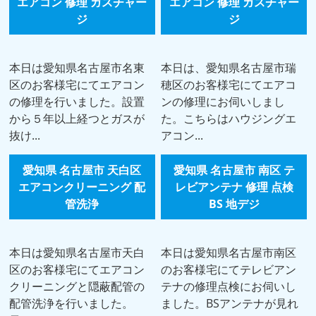
エアコン 修理 ガスチャー
エアコン 修理 ガスチャー
ジ
ジ
本日は愛知県名古屋市名東
本日は、愛知県名古屋市瑞
区のお客様宅にてエアコン
穂区のお客様宅にてエアコ
の修理を行いました。設置
ンの修理にお伺いしまし
から５年以上経つとガスが
た。こちらはハウジングエ
抜け...
アコン...
愛知県 名古屋市 天白区
愛知県 名古屋市 南区 テ
エアコンクリーニング 配
レビアンテナ 修理 点検
管洗浄
BS 地デジ
本日は愛知県名古屋市天白
本日は愛知県名古屋市南区
区のお客様宅にてエアコン
のお客様宅にてテレビアン
クリーニングと隠蔽配管の
テナの修理点検にお伺いし
配管洗浄を行いました。
ました。BSアンテナが見れ