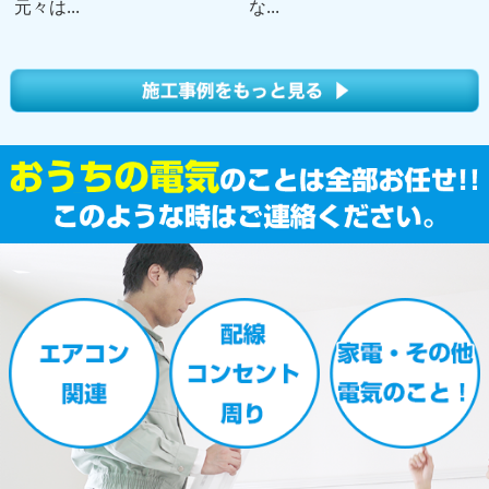
元々は...
な...